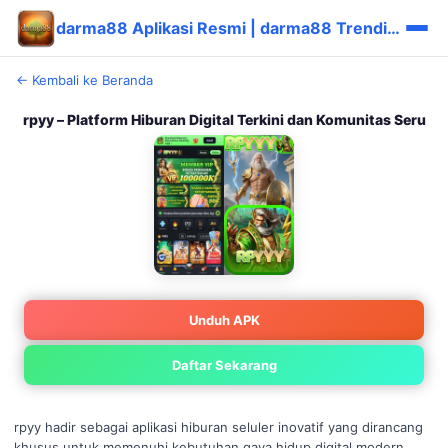
darma88 Aplikasi Resmi | darma88 Trending Pasti Bayar 🎯
← Kembali ke Beranda
rpyy – Platform Hiburan Digital Terkini dan Komunitas Seru
Unduh APK
Daftar Sekarang
rpyy hadir sebagai aplikasi hiburan seluler inovatif yang dirancang
khusus untuk memenuhi kebutuhan gaya hidup digital modern.