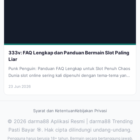
333v: FAQ Lengkap dan Panduan Bermain Slot Paling
Liar
Punk Penguin: Panduan FAQ Lengkap untuk Slot Penuh Chaos
Dunia slot online sering kali dipenuhi dengan tema-tema yang
repetitif, namun...
23 Jun 2026
Syarat dan Ketentuan
Kebijakan Privasi
© 2026 darma88 Aplikasi Resmi | darma88 Trending
Pasti Bayar 🎯. Hak cipta dilindungi undang-undang.
Pengguna harus berusia 18+ tahun. Bermain secara bertanggung jawab.