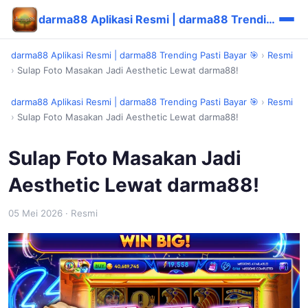
darma88 Aplikasi Resmi | darma88 Trending Pasti Bayar 🎯
darma88 Aplikasi Resmi | darma88 Trending Pasti Bayar 🎯
›
Resmi
›
Sulap Foto Masakan Jadi Aesthetic Lewat darma88!
darma88 Aplikasi Resmi | darma88 Trending Pasti Bayar 🎯
›
Resmi
›
Sulap Foto Masakan Jadi Aesthetic Lewat darma88!
Sulap Foto Masakan Jadi
Aesthetic Lewat darma88!
05 Mei 2026
· Resmi