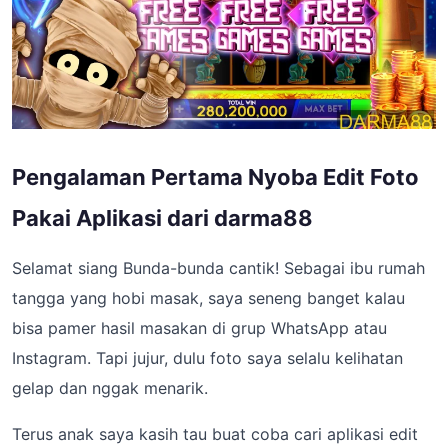
Pengalaman Pertama Nyoba Edit Foto
Pakai Aplikasi dari darma88
Selamat siang Bunda-bunda cantik! Sebagai ibu rumah
tangga yang hobi masak, saya seneng banget kalau
bisa pamer hasil masakan di grup WhatsApp atau
Instagram. Tapi jujur, dulu foto saya selalu kelihatan
gelap dan nggak menarik.
Terus anak saya kasih tau buat coba cari aplikasi edit