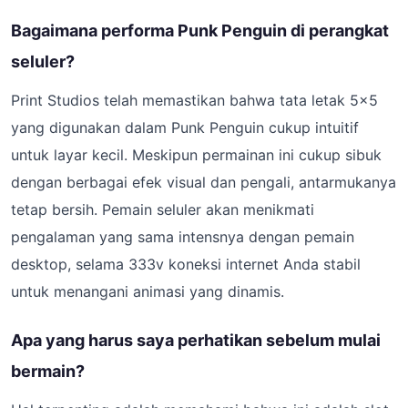
Bagaimana performa Punk Penguin di perangkat
seluler?
Print Studios telah memastikan bahwa tata letak 5×5
yang digunakan dalam Punk Penguin cukup intuitif
untuk layar kecil. Meskipun permainan ini cukup sibuk
dengan berbagai efek visual dan pengali, antarmukanya
tetap bersih. Pemain seluler akan menikmati
pengalaman yang sama intensnya dengan pemain
desktop, selama 333v koneksi internet Anda stabil
untuk menangani animasi yang dinamis.
Apa yang harus saya perhatikan sebelum mulai
bermain?