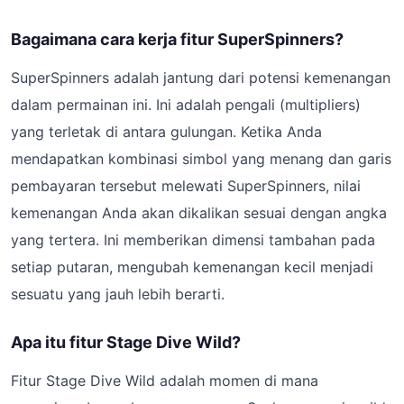
Bagaimana cara kerja fitur SuperSpinners?
SuperSpinners adalah jantung dari potensi kemenangan
dalam permainan ini. Ini adalah pengali (multipliers)
yang terletak di antara gulungan. Ketika Anda
mendapatkan kombinasi simbol yang menang dan garis
pembayaran tersebut melewati SuperSpinners, nilai
kemenangan Anda akan dikalikan sesuai dengan angka
yang tertera. Ini memberikan dimensi tambahan pada
setiap putaran, mengubah kemenangan kecil menjadi
sesuatu yang jauh lebih berarti.
Apa itu fitur Stage Dive Wild?
Fitur Stage Dive Wild adalah momen di mana