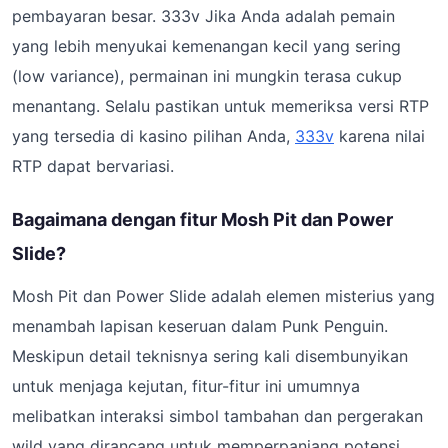
pembayaran besar. 333v Jika Anda adalah pemain
yang lebih menyukai kemenangan kecil yang sering
(low variance), permainan ini mungkin terasa cukup
menantang. Selalu pastikan untuk memeriksa versi RTP
yang tersedia di kasino pilihan Anda,
333v
karena nilai
RTP dapat bervariasi.
Bagaimana dengan fitur Mosh Pit dan Power
Slide?
Mosh Pit dan Power Slide adalah elemen misterius yang
menambah lapisan keseruan dalam Punk Penguin.
Meskipun detail teknisnya sering kali disembunyikan
untuk menjaga kejutan, fitur-fitur ini umumnya
melibatkan interaksi simbol tambahan dan pergerakan
wild yang dirancang untuk memperpanjang potensi